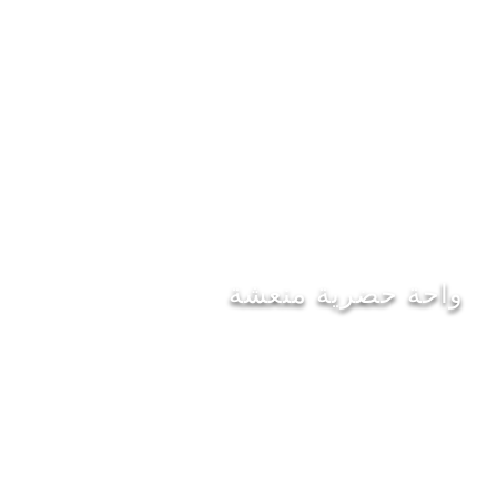
واحة حضرية منعشة
العروض
لقد صممنا ببراعة قائمة من الصفقات